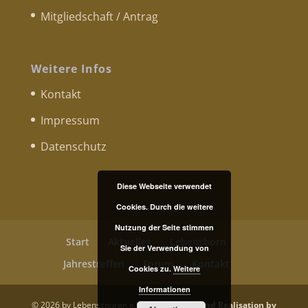
Mitgliedschaft / Antrag
Weitere Infos
Kontakt
Impressum
Datenschutz
Diese Webseite verwendet
Cookies. Durch die weitere
Nutzung der Seite stimmen
Start
Aktuelles
Lebensborn
Sie der Verwendung von
Jahrestreffen
Forum
Kontakt
Cookies zu.
Weitere
Informationen
©
2026
by Lebensspuren e.V. |
Webdesign and Realisation by